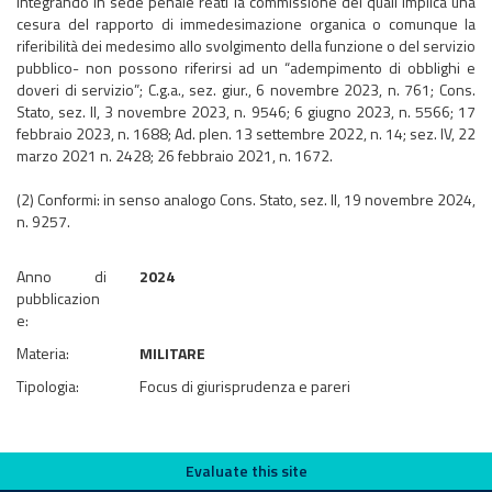
integrando in sede penale reati la commissione dei quali implica una
cesura del rapporto di immedesimazione organica o comunque la
riferibilità dei medesimo allo svolgimento della funzione o del servizio
pubblico- non possono riferirsi ad un “adempimento di obblighi e
doveri di servizio”; C.g.a., sez. giur., 6 novembre 2023, n. 761; Cons.
Stato, sez. II, 3 novembre 2023, n. 9546; 6 giugno 2023, n. 5566; 17
febbraio 2023, n. 1688; Ad. plen. 13 settembre 2022, n. 14; sez. IV, 22
marzo 2021 n. 2428; 26 febbraio 2021, n. 1672.
(2) Conformi: in senso analogo Cons. Stato, sez. II, 19 novembre 2024,
n. 9257.
Anno di
2024
pubblicazion
e:
Materia:
MILITARE
Tipologia:
Focus di giurisprudenza e pareri
Evaluate this site
Evaluate this site