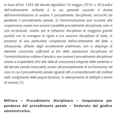
In base all’art. 1393 del decreto legislativo 15 maggio 2010, n. 66 (codice
dell’ordinamento militare): i) in via generale sussiste il dovere
dell’amministrazione di avviare il procedimento disciplinare, ancorché sia
pendente il procedimento penale; ii) l’amministrazione può ricorrere alla
sospensione, ovvero non avviare il predetto procedimento disciplinare, solo in
casi eccezionali, ovvero, per le infrazioni disciplinari di maggiore gravità
punibili con la consegna di rigore e con sanzioni disciplinari di stato, in
presenza di una particolare complessità dell'accertamento del fatto o
allorquando, all'esito degli accertamenti preliminari, non si disponga di
elementi conoscitivi sufficienti ai fini della valutazione disciplinare; iii)
l’amministrazione militare è tenuta a non avviare il procedimento disciplinare
ovvero a sospenderlo fino alla data di conoscenza integrale della sentenza o
del decreto penale irrevocabili, ovvero del provvedimento di archiviazione, nel
caso in cui il procedimento penale riguardi atti e comportamenti del militare
nello svolgimento delle proprie funzioni, in adempimento di obblighi e doveri
di servizio. (1).
Militare – Procedimento disciplinare – Sospensione per
pendenza del procedimento penale – Sindacato del giudice
amministrativo.