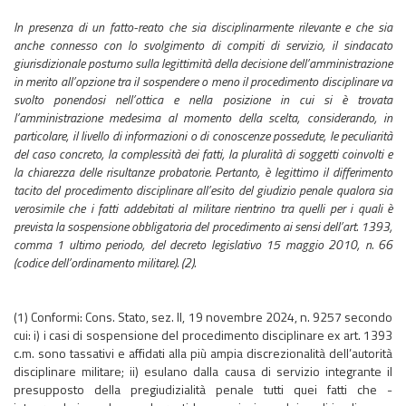
In presenza di un fatto-reato che sia disciplinarmente rilevante e che sia
anche connesso con lo svolgimento di compiti di servizio, il sindacato
giurisdizionale postumo sulla legittimità della decisione dell’amministrazione
in merito all’opzione tra il sospendere o meno il procedimento disciplinare va
svolto ponendosi nell’ottica e nella posizione in cui si è trovata
l’amministrazione medesima al momento della scelta, considerando, in
particolare, il livello di informazioni o di conoscenze possedute, le peculiarità
del caso concreto, la complessità dei fatti, la pluralità di soggetti coinvolti e
la chiarezza delle risultanze probatorie. Pertanto, è legittimo il differimento
tacito del procedimento disciplinare all’esito del giudizio penale qualora sia
verosimile che i fatti addebitati al militare rientrino tra quelli per i quali è
prevista la sospensione obbligatoria del procedimento ai sensi dell’art. 1393,
comma 1 ultimo periodo, del decreto legislativo 15 maggio 2010, n. 66
(codice dell’ordinamento militare). (2).
(1) Conformi: Cons. Stato, sez. II, 19 novembre 2024, n. 9257 secondo
cui: i) i casi di sospensione del procedimento disciplinare ex art. 1393
c.m. sono tassativi e affidati alla più ampia discrezionalità dell’autorità
disciplinare militare; ii) esulano dalla causa di servizio integrante il
presupposto della pregiudizialità penale tutti quei fatti che -