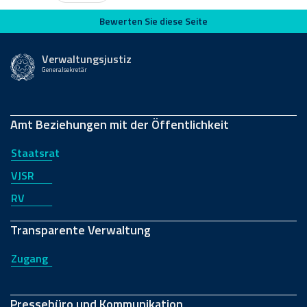
Bewerten Sie diese Seite
Bewerten Sie diese Seite
Verwaltungsjustiz
Generalsekretär
Amt Beziehungen mit der Öffentlichkeit
Staatsrat
VJSR
RV
Transparente Verwaltung
Zugang
Pressebüro und Kommunikation