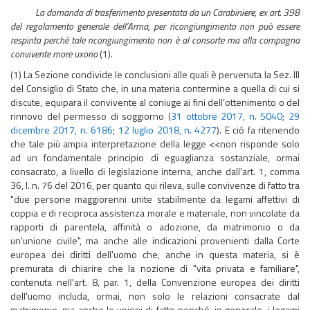
La domanda di trasferimento presentata da un Carabiniere, ex art. 398
del regolamento generale dell’Arma, per ricongiungimento non può essere
respinta perchè tale ricongiungimento non è al consorte ma alla compagna
convivente more uxorio
(1).
(1) La Sezione condivide le conclusioni alle quali è pervenuta la Sez. III
del Consiglio di Stato che, in una materia contermine a quella di cui si
discute, equipara il convivente al coniuge ai fini dell’ottenimento o del
rinnovo del permesso di soggiorno (
31 ottobre 2017, n. 5040
;
29
dicembre 2017, n. 6186
;
12 luglio 2018, n. 4277
). E ciò fa ritenendo
che tale più ampia interpretazione della legge <<non risponde solo
ad un fondamentale principio di eguaglianza sostanziale, ormai
consacrato, a livello di legislazione interna, anche dall'art. 1, comma
36, l. n. 76 del 2016, per quanto qui rileva, sulle convivenze di fatto tra
"due persone maggiorenni unite stabilmente da legami affettivi di
coppia e di reciproca assistenza morale e materiale, non vincolate da
rapporti di parentela, affinità o adozione, da matrimonio o da
un'unione civile", ma anche alle indicazioni provenienti dalla Corte
europea dei diritti dell'uomo che, anche in questa materia, si è
premurata di chiarire che la nozione di "vita privata e familiare",
contenuta nell'art. 8, par. 1, della Convenzione europea dei diritti
dell'uomo includa, ormai, non solo le relazioni consacrate dal
matrimonio, ma anche le unioni di fatto nonché, in generale, i legami