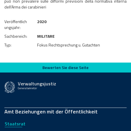
può non prevalere sulle difformi previsioni della normativa interna
dell’Arma dei carabinieri
Veröffentlich
2020
ungsjahr:
Sachbereich:
MILITARE
Typ:
Fokus Rechtsprechung u. Gutachten
Bewerten Sie diese Seite
Bewerten Sie diese Seite
Verwaltungsjustiz
Generalsekretär
Amt Beziehungen mit der Öffentlichkeit
Staatsrat