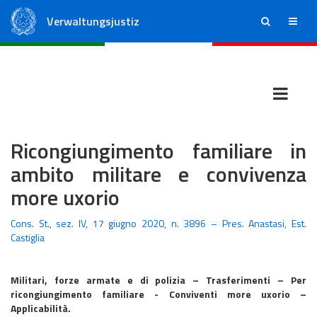
Verwaltungsjustiz
ricerca
menu
Staatsrat
Regionale Verwaltungsgerichte
Ricongiungimento familiare in
ambito militare e convivenza
more uxorio
Cons. St., sez. IV, 17 giugno 2020, n. 3896 – Pres. Anastasi, Est.
Castiglia
Militari, forze armate e di polizia – Trasferimenti – Per
ricongiungimento familiare - Conviventi more uxorio –
Applicabilità.