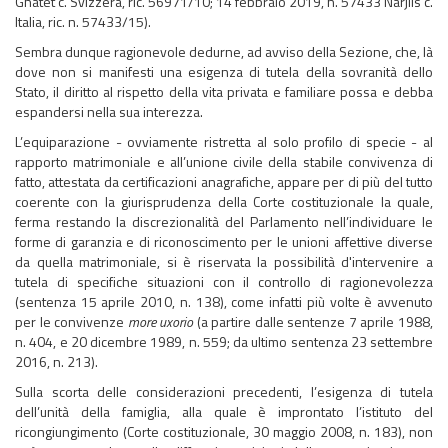
Ghatet c. Svizzera, ric. 56971/10; 14 febbraio 2019, n. 57433 Narjiis c.
Italia, ric. n. 57433/15).
Sembra dunque ragionevole dedurne, ad avviso della Sezione, che, là
dove non si manifesti una esigenza di tutela della sovranità dello
Stato, il diritto al rispetto della vita privata e familiare possa e debba
espandersi nella sua interezza.
L’equiparazione - ovviamente ristretta al solo profilo di specie - al
rapporto matrimoniale e all’unione civile della stabile convivenza di
fatto, attestata da certificazioni anagrafiche, appare per di più del tutto
coerente con la giurisprudenza della Corte costituzionale la quale,
ferma restando la discrezionalità del Parlamento nell’individuare le
forme di garanzia e di riconoscimento per le unioni affettive diverse
da quella matrimoniale, si è riservata la possibilità d'intervenire a
tutela di specifiche situazioni con il controllo di ragionevolezza
(sentenza 15 aprile 2010, n. 138), come infatti più volte è avvenuto
per le convivenze
more uxorio
(a partire dalle sentenze 7 aprile 1988,
n. 404, e 20 dicembre 1989, n. 559; da ultimo sentenza 23 settembre
2016, n. 213).
Sulla scorta delle considerazioni precedenti, l’esigenza di tutela
dell’unità della famiglia, alla quale è improntato l’istituto del
ricongiungimento (Corte costituzionale, 30 maggio 2008, n. 183), non