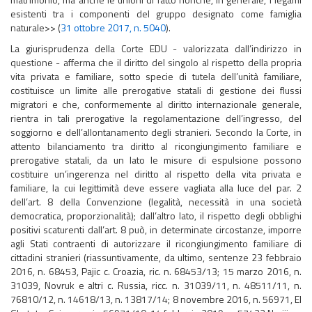
esistenti tra i componenti del gruppo designato come famiglia
naturale>> (
31 ottobre 2017, n. 5040
).
La giurisprudenza della Corte EDU - valorizzata dall’indirizzo in
questione - afferma che il diritto del singolo al rispetto della propria
vita privata e familiare, sotto specie di tutela dell’unità familiare,
costituisce un limite alle prerogative statali di gestione dei flussi
migratori e che, conformemente al diritto internazionale generale,
rientra in tali prerogative la regolamentazione dell’ingresso, del
soggiorno e dell’allontanamento degli stranieri. Secondo la Corte, in
attento bilanciamento tra diritto al ricongiungimento familiare e
prerogative statali, da un lato le misure di espulsione possono
costituire un’ingerenza nel diritto al rispetto della vita privata e
familiare, la cui legittimità deve essere vagliata alla luce del par. 2
dell’art. 8 della Convenzione (legalità, necessità in una società
democratica, proporzionalità); dall’altro lato, il rispetto degli obblighi
positivi scaturenti dall’art. 8 può, in determinate circostanze, imporre
agli Stati contraenti di autorizzare il ricongiungimento familiare di
cittadini stranieri (riassuntivamente, da ultimo, sentenze 23 febbraio
2016, n. 68453, Pajic c. Croazia, ric. n. 68453/13; 15 marzo 2016, n.
31039, Novruk e altri c. Russia, ricc. n. 31039/11, n. 48511/11, n.
76810/12, n. 14618/13, n. 13817/14; 8 novembre 2016, n. 56971, El