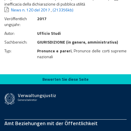
inefficacia della dichiarazione di pubblica utilità
News n. 120 del 2017
,
(213356kb)
Veröffentlich
2017
ungsjahr:
Autor:
Ufficio Studi
Sachbereich:
GIURISDIZIONE (in genere, amministrativa)
Typ:
Pronunce e pareri
, Pronunce delle corti supreme
nazionali
Bewerten Sie diese Seite
Bewerten Sie diese Seite
Verwaltungsjustiz
Generalsekretär
Amt Beziehungen mit der Öffentlichkeit