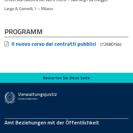
Largo A. Gemelli, 1 – Milano
PROGRAMM
Il nuovo corso dei contratti pubblici
(726801kb)
Bewerten Sie diese Seite
Bewerten Sie diese Seite
Verwaltungsjustiz
Generalsekretär
Amt Beziehungen mit der Öffentlichkeit