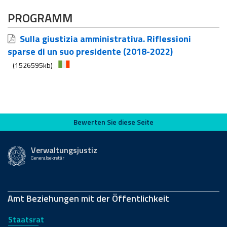
PROGRAMM
Sulla giustizia amministrativa. Riflessioni
sparse di un suo presidente (2018-2022)
(1526595kb)
Bewerten Sie diese Seite
Bewerten Sie diese Seite
Verwaltungsjustiz
Generalsekretär
Amt Beziehungen mit der Öffentlichkeit
Staatsrat