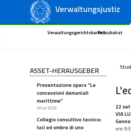
Verwaltungsjustiz
Staatsrat
Regionale Verwaltungsgerichte
Portal des Bürgers
Verwaltungsgerichtsbarkeit
Präsidialrat
Stud
ASSET-HERAUSGEBER
Presentazione opera “Le
L'e
concessioni demaniali
marittime"
22 set
09 Jul 2026
VIA L
Collegio consultivo tecnico:
Genna
luci ed ombre di uno
ore 9:3