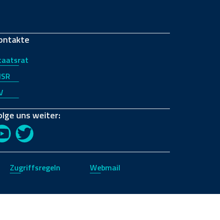
ontakte
taatsrat
JSR
V
olge uns weiter:
YouTube
Twitter
Zugriffsregeln
Webmail