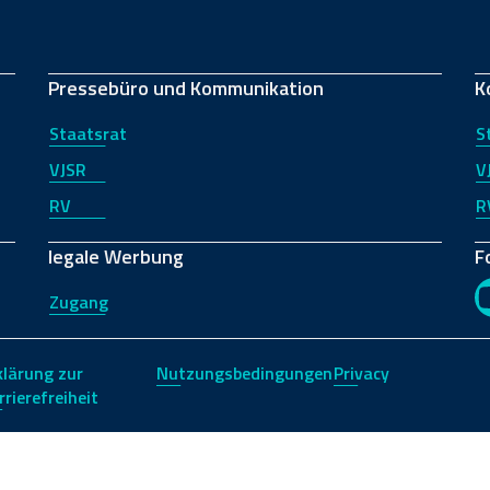
Pressebüro und Kommunikation
K
Staatsrat
S
VJSR
V
RV
R
legale Werbung
F
Zugang
klärung zur
Nutzungsbedingungen
Privacy
rrierefreiheit