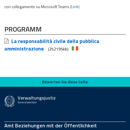
con collegamento su Microsoft Teams (
Link
)
PROGRAMM
La responsabilità civile della pubblica
amministrazione
(252195kb)
Bewerten Sie diese Seite
Bewerten Sie diese Seite
Verwaltungsjustiz
Generalsekretär
Amt Beziehungen mit der Öffentlichkeit