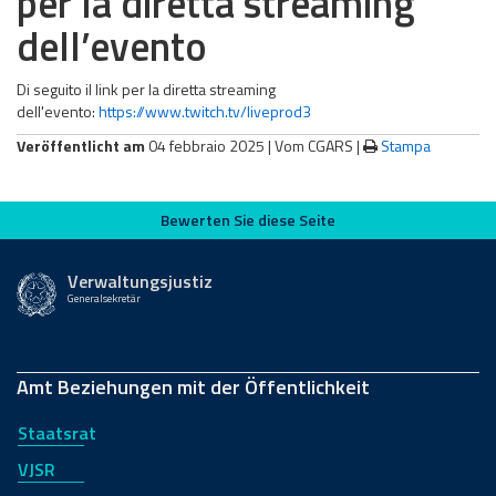
per la diretta streaming
dell’evento
Di seguito il link per la diretta streaming
dell'evento:
https://www.twitch.tv/liveprod3
Veröffentlicht am
04 febbraio 2025 |
Vom CGARS
|
Stampa
Bewerten Sie diese Seite
Bewerten Sie diese Seite
Verwaltungsjustiz
Generalsekretär
Amt Beziehungen mit der Öffentlichkeit
Staatsrat
VJSR